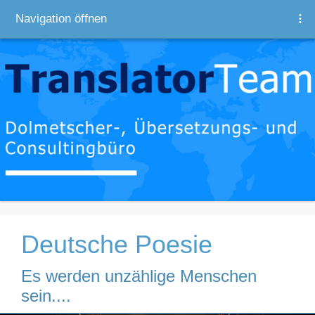
Navigation öffnen
Deutsche Poesie
Es werden unzählige Menschen
sein....